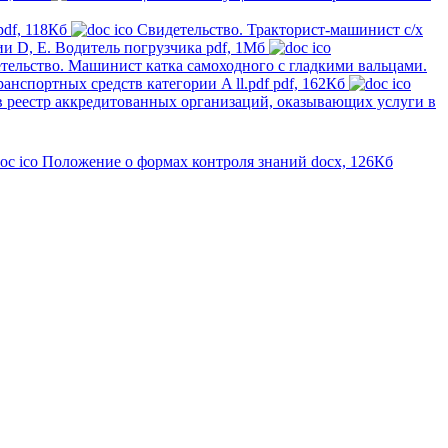
pdf, 118Кб
Свидетельство. Тракторист-машинист с/х
ии D, E. Водитель погрузчика
pdf, 1Мб
тельство. Машинист катка самоходного с гладкими вальцами.
анспортных средств категории A ll.pdf
pdf, 162Кб
в реестр аккредитованных организаций, оказывающих услуги в
Положение о формах контроля знаний
docx, 126Кб