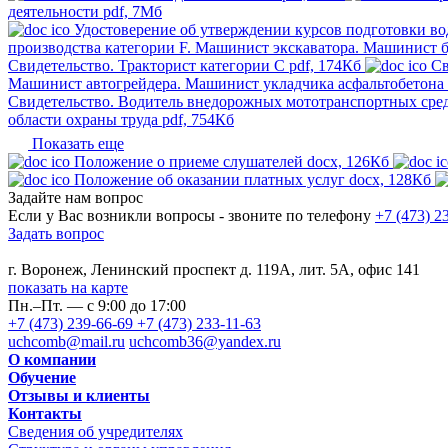
деятельности
pdf, 7Мб
Удостоверение об утверждении курсов подготовки во
производства категории F. Машинист экскаватора. Машинист б
Свидетельство. Тракторист категории C
pdf, 174Кб
Св
Машинист автогрейдера. Машинист укладчика асфальтобетона
Свидетельство. Водитель внедорожных мототранспортных сред
области охраны труда
pdf, 754Кб
Показать еще
Положение о приеме слушателей
docx, 126Кб
Положение об оказании платных услуг
docx, 128Кб
Задайте нам вопрос
Если у Вас возникли вопросы - звоните по телефону
+7 (473) 2
Задать вопрос
г. Воронеж, Ленинский проспект д. 119А, лит. 5А, офис 141
показать на карте
Пн.–Пт. — с 9:00 до 17:00
+7 (473) 239-66-69
+7 (473) 233-11-63
uchcomb@mail.ru
uchcomb36@yandex.ru
О компании
Обучение
Отзывы и клиенты
Контакты
Сведения об учредителях