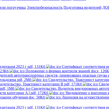
ели погрузчика
Электробезопасность
Подготовка водителей
ДО
едитация 2023 г
pdf, 131Кб
Сертификат соответствия
p
123Кб
Положение о формах контроля знаний
docx, 126
дителей автотранспортньх средств, перевозящих опасные грузы
ульдозера
pdf, 2Мб
Свидетельство. Тракторист категор
идетельство. Тракторист категории B
pdf, 171Кб
Свиде
pdf, 1Мб
Свидетельство. Водитель внедорожных автотр
ств категории A l
pdf, 172Кб
Уведомление о внесении 
изации обучения
doc, 50Кб
Лицензия на осуществление
едитация 2023 г
pdf, 131Кб
Сертификат соответствия
p