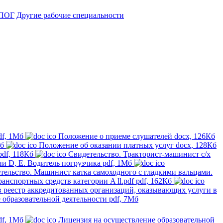
ПОГ
Другие рабочие специальности
df, 1Мб
Положение о приеме слушателей
docx, 126Кб
Кб
Положение об оказании платных услуг
docx, 128Кб
pdf, 118Кб
Свидетельство. Тракторист-машинист с/х
ии D, E. Водитель погрузчика
pdf, 1Мб
тельство. Машинист катка самоходного с гладкими вальцами.
анспортных средств категории A ll.pdf
pdf, 162Кб
в реестр аккредитованных организаций, оказывающих услуги в
 образовательной деятельности
pdf, 7Мб
df, 1Мб
Лицензия на осуществление образовательной