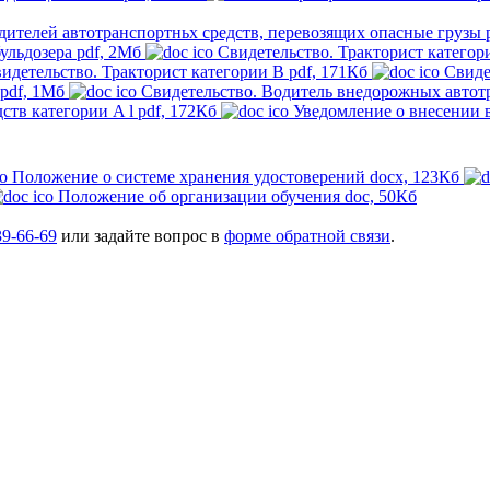
дителей автотранспортньх средств, перевозящих опасные грузы
ульдозера
pdf, 2Мб
Свидетельство. Тракторист категор
идетельство. Тракторист категории B
pdf, 171Кб
Свиде
pdf, 1Мб
Свидетельство. Водитель внедорожных автотр
ств категории A l
pdf, 172Кб
Уведомление о внесении 
Положение о системе хранения удостоверений
docx, 123Кб
Положение об организации обучения
doc, 50Кб
39-66-69
или задайте вопрос в
форме обратной связи
.