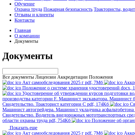
Обучение
Охрана труда
Пожарная безопасность
Трактористы, водит
Отзывы и клиенты
Контакты
Главная
О компании
Документы
Документы
Все документы
Лицензии
Аккредитации
Положения
Акт самообследования 2025 г
pdf, 7Мб
Аккр
Положение о системе хранения удостоверений
docx, 
Удостоверение об утверждении курсов подготовки во
производства категории F. Машинист экскаватора. Машинист б
Свидетельство. Тракторист категории C
pdf, 174Кб
Св
Машинист автогрейдера. Машинист укладчика асфальтобетона
Свидетельство. Водитель внедорожных мототранспортных сред
области охраны труда
pdf, 754Кб
Положение об орган
Показать еще
Акт самообследования 2025 г
pdf, 7Мб
Аккр