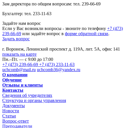
Зам директора по общим вопросам: тел. 239-66-69
Бухгалтер: тел. 233-11-63
Задайте нам вопрос
Если у Вас возникли вопросы - звоните по телефону
+7 (473)
239-66-69
или задайте вопрос в
форме обратной связи
.
Задать вопрос
г. Воронеж, Ленинский проспект д. 119А, лит. 5А, офис 141
показать на карте
Пн.–Пт. — с 9:00 до 17:00
+7 (473) 239-66-69
+7 (473) 233-11-63
uchcomb@mail.ru
uchcomb36@yandex.ru
О компании
Обучение
Отзывы и клиенты
Контакты
Сведения об учредителях
Структура и органы управления
Документы
Новости
Статьи
Вопрос-ответ
Преподаватели