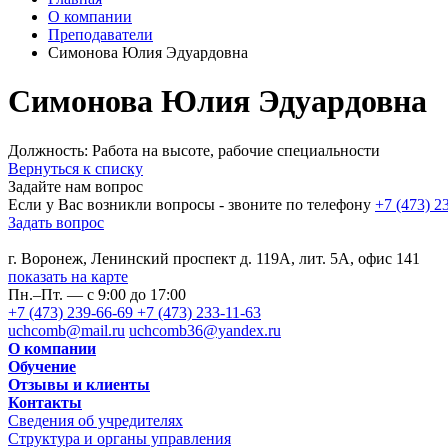
О компании
Преподаватели
Симонова Юлия Эдуардовна
Симонова Юлия Эдуардовна
Должность: Работа на высоте, рабочие специальности
Вернуться к списку
Задайте нам вопрос
Если у Вас возникли вопросы - звоните по телефону
+7 (473) 2
Задать вопрос
г. Воронеж, Ленинский проспект д. 119А, лит. 5А, офис 141
показать на карте
Пн.–Пт. — с 9:00 до 17:00
+7 (473) 239-66-69
+7 (473) 233-11-63
uchcomb@mail.ru
uchcomb36@yandex.ru
О компании
Обучение
Отзывы и клиенты
Контакты
Сведения об учредителях
Структура и органы управления