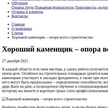
Обучение
Охрана труда
Пожарная безопасность
Трактористы, водит
Отзывы и клиенты
Контакты
Главная
О компании
Статьи
Хороший каменщик – опора всего строительства
Хороший каменщик – опора вс
27 декабря 2021
В каждой области есть свои мастера, у одних работа получает
своем деле. Особенно на строительных площадках ценится каме
каменщики участвуют в закладке фундамента, а также при монт
него могут быть предпосылки – определенные способности, кот
дяди Васи на даче, а полноценное обучение в специализирова
которому вы можете в короткие сроки стать профессиональным
Выбрать профессию будет намного легче, если вы будете четко 