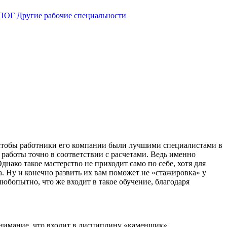
ПОГ
Другие рабочие специальности
т, чтобы работники его компании были лучшими специалистами в
 работы точно в соответствии с расчетами. Ведь именно
ако такое мастерство не приходит само по себе, хотя для
а. Ну и конечно развить их вам поможет не «стажировка» у
юбопытно, что же входит в такое обучение, благодаря
 внимание, что входит в дисциплину «каменщик».