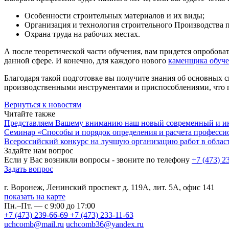
Особенности строительных материалов и их виды;
Организация и технология строительного Производства п
Охрана труда на рабочих местах.
А после теоретической части обучения, вам придется опробов
данной сфере. И конечно, для каждого нового
каменщика обуч
Благодаря такой подготовке вы получите знания об основных 
производственными инструментами и приспособлениями, что пр
Вернуться к новостям
Читайте также
Представляем Вашему вниманию наш новый современный и и
Семинар «Способы и порядок определения и расчета професси
Всероссийский конкурс на лучшую организацию работ в област
Задайте нам вопрос
Если у Вас возникли вопросы - звоните по телефону
+7 (473) 2
Задать вопрос
г. Воронеж, Ленинский проспект д. 119А, лит. 5А, офис 141
показать на карте
Пн.–Пт. — с 9:00 до 17:00
+7 (473) 239-66-69
+7 (473) 233-11-63
uchcomb@mail.ru
uchcomb36@yandex.ru