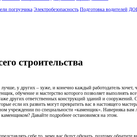
ели погрузчика
Электробезопасность
Подготовка водителей
ДО
его строительства
ся лучше, у других – хуже, и конечно каждый работодатель хоче
нщик, обучение и мастерство которого позволяет выполнять все
аже других ответственных конструкций зданий и сооружений. Одн
орые если их развить могут превратить вас в настоящего мастер
нном учреждении по специальности «каменщик». Наверняка вам л
 каменщиком? Давайте подробнее остановимся на этом.
представлять себе то, чему вас будут обучать, поэтому обратите