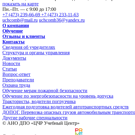
показать на карте
Пн.–Пт. — с 9:00 до 17:00
+7 (473) 239-66-69
+7 (473) 233-11-63
uchcomb@mail.ru
uchcomb36@yandex.ru
О компании
Обучение
Отзывы и клиенты
Контакты
Сведения об учредителях
Структура и органы управления
Документы
Новости
Статьи
Вопрос-ответ
Преподаватели
Охрана труда
Обучение мерам пожарной безопасности
Обучение по энергобезопасности на уровень допуска
Трактористы, водители погрузчика
Ежегодная подготовка водителей автотранспортных средств
ДОПОГ. Перевозка опасных грузов автомобильным транспорт
Другие рабочие специальности
© АНО ДПО «ЦЧР Учебный Центр»