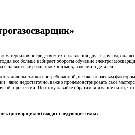
ктрогазосварщик»
ию материалов посредством их сплавления друг с другом, она вс
дня все больше набирает обороты обучение электрогазосварщик
ся на выпуске разных механизмов, изделий и деталей.
ляется довольно-таки востребованной, все же ключевым фактором, 
чки» явно недостаточно, важно продемонстрировать свое мастер
другой, профессии. Поэтому давайте обратим внимание на то, чт
оэлектросварщиков) входят следующие темы: