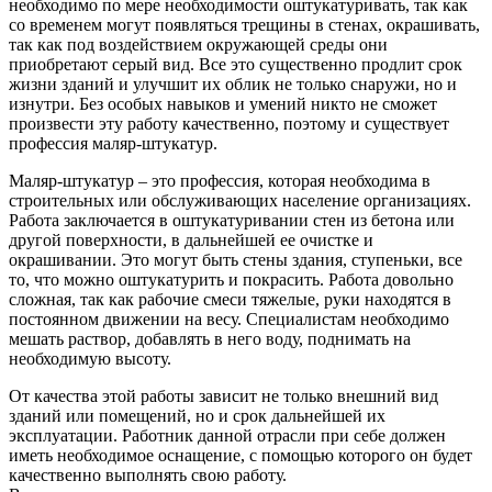
необходимо по мере необходимости оштукатуривать, так как
со временем могут появляться трещины в стенах, окрашивать,
так как под воздействием окружающей среды они
приобретают серый вид. Все это существенно продлит срок
жизни зданий и улучшит их облик не только снаружи, но и
изнутри. Без особых навыков и умений никто не сможет
произвести эту работу качественно, поэтому и существует
профессия маляр-штукатур.
Маляр-штукатур – это профессия, которая необходима в
строительных или обслуживающих население организациях.
Работа заключается в оштукатуривании стен из бетона или
другой поверхности, в дальнейшей ее очистке и
окрашивании. Это могут быть стены здания, ступеньки, все
то, что можно оштукатурить и покрасить. Работа довольно
сложная, так как рабочие смеси тяжелые, руки находятся в
постоянном движении на весу. Специалистам необходимо
мешать раствор, добавлять в него воду, поднимать на
необходимую высоту.
От качества этой работы зависит не только внешний вид
зданий или помещений, но и срок дальнейшей их
эксплуатации. Работник данной отрасли при себе должен
иметь необходимое оснащение, с помощью которого он будет
качественно выполнять свою работу.