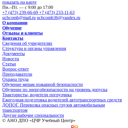
показать на карте
Пн.–Пт. — с 9:00 до 17:00
+7 (473) 239-66-69
+7 (473) 233-11-63
uchcomb@mail.ru
uchcomb36@yandex.ru
О компании
Обучение
Отзывы и клиенты
Контакты
Сведения об учредителях
Структура и органы управления
Документы
Новости
Статьи
Вопрос-ответ
Преподаватели
Охрана труда
Обучение мерам пожарной безопасности
Обучение по энергобезопасности на уровень допуска
Трактористы, водители погрузчика
Ежегодная подготовка водителей автотранспортных средств
ДОПОГ. Перевозка опасных грузов автомобильным
транспортом
Другие рабочие специальности
© АНО ДПО «ЦЧР Учебный Центр»