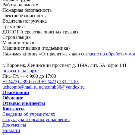
Работа на высоте
Пожарная безопасность
электробезопасность
Водитель погрузчика
Тракторист
ДОПОГ (перевозка опасных грузов)
Стропальщик
Машинист крана
Машинист вышки (подъемника)
Нажимая кнопку «Отправить», я даю
согласие на обработку м
г. Воронеж, Ленинский проспект д. 119А, лит. 5А, офис 141
показать на карте
Пн.–Пт. — с 9:00 до 17:00
+7 (473) 239-66-69
+7 (473) 233-11-63
uchcomb@mail.ru
uchcomb36@yandex.ru
О компании
Обучение
Отзывы и клиенты
Контакты
Сведения об учредителях
Структура и органы управления
Документы
Новости